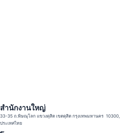
สำนักงานใหญ่
33-35 ถ.พิษณุโลก แขวงดุสิต เขตดุสิต กรุงเทพมหานคร 10300,
ประเทศไทย