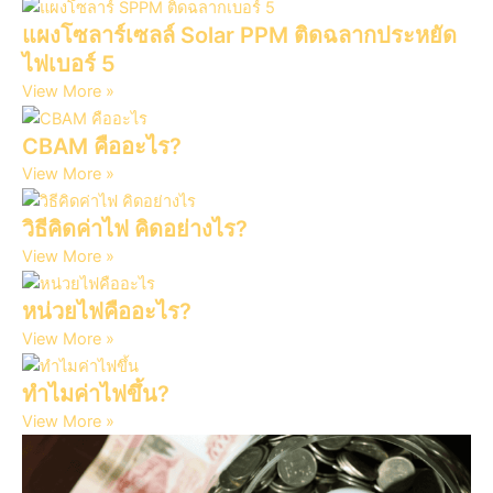
แผงโซลาร์เซลล์ Solar PPM ติดฉลากประหยัด
ไฟเบอร์ 5
View More »
CBAM คืออะไร?
View More »
วิธีคิดค่าไฟ คิดอย่างไร?
View More »
หน่วยไฟคืออะไร?
View More »
ทำไมค่าไฟขึ้น?
View More »