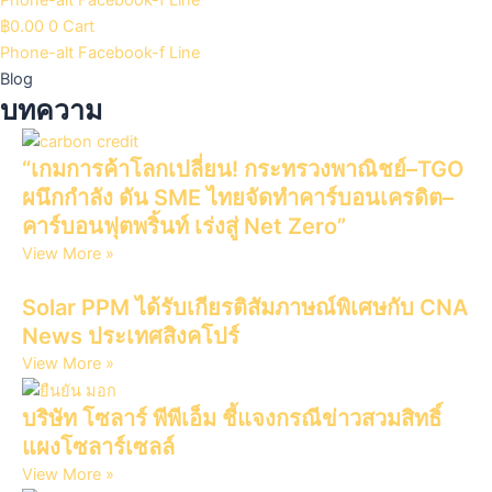
฿
0.00
0
Cart
Phone-alt
Facebook-f
Line
Blog
บทความ
“เกมการค้าโลกเปลี่ยน! กระทรวงพาณิชย์–TGO
ผนึกกำลัง ดัน SME ไทยจัดทำคาร์บอนเครดิต–
คาร์บอนฟุตพริ้นท์ เร่งสู่ Net Zero”
View More »
Solar PPM ได้รับเกียรติสัมภาษณ์พิเศษกับ CNA
News ประเทศสิงคโปร์
View More »
บริษัท โซลาร์ พีพีเอ็ม ชี้แจงกรณีข่าวสวมสิทธิ์
แผงโซลาร์เซลล์
View More »