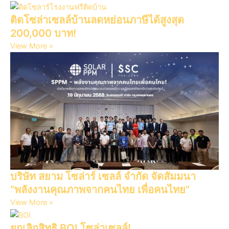
ติดโซล่าเซลล์บ้านลดหย่อนภาษีได้สูงสุด
200,000 บาท!
View More »
บริษัท สยาม โซล่าร์ เซลล์ จำกัด จัดสัมมนา
“พลังงานคุณภาพจากคนไทย เพื่อคนไทย”
View More »
ยกเลิกสิทธิ BOI โซล่าเซลล์!