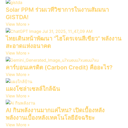
Solar PPM ร่วมเวทีวิชาการในงานสัมมนา
GISTDA!
View More »
ไทยเดินหน้าพัฒนา “ไฮโดรเจนสีเขียว” พลังงาน
สะอาดแห่งอนาคต
View More »
คาร์บอนเครดิต (Carbon Credit) คืออะไร?
View More »
แผงโซล่าเซลล์ใกล้ฉัน
View More »
AI กินพลังงานมากแค่ไหน? เปิดเบื้องหลัง
พลังงานเบื้องหลังเทคโนโลยีอัจฉริยะ
View More »