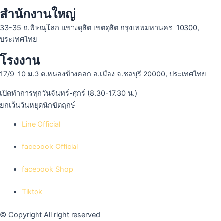
สำนักงานใหญ่
33-35 ถ.พิษณุโลก แขวงดุสิต เขตดุสิต กรุงเทพมหานคร 10300,
ประเทศไทย
โรงงาน
17/9-10 ม.3 ต.หนองข้างคอก อ.เมือง จ.ชลบุรี 20000, ประเทศไทย
เปิดทำการทุกวันจันทร์-ศุกร์ (8.30-17.30 น.)
ยกเว้นวันหยุดนักขัตฤกษ์
Line Official
facebook Official
facebook Shop
Tiktok
© Copyright All right reserved