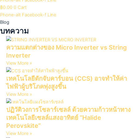
฿
0.00
0
Cart
Phone-alt
Facebook-f
Line
Blog
บทความ
ความแตกต่างของ Micro Inverter vs String
Inverter
View More »
เทคโนโลยีดักจับคาร์บอน (CCS) อาจทำให้ค่า
ไฟฟ้าผู้บริโภคพุ่งสูงขึ้น
View More »
ปฏิวัติวงการโซลาร์เซลล์ ด้วยความก้าวหน้าทาง
เทคโนโลยีเซลล์แสงอาทิตย์ “Halide
Perovskite”
View More »