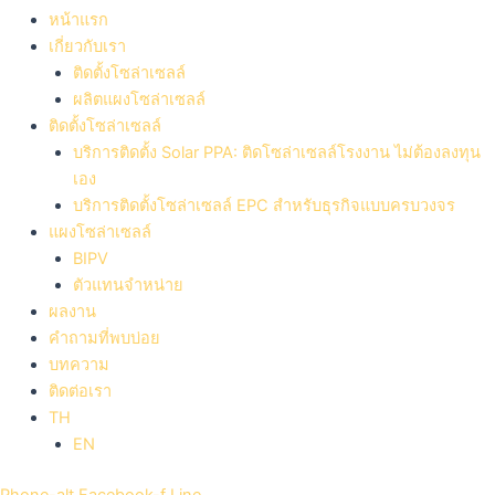
หน้าแรก
เกี่ยวกับเรา
ติดตั้งโซล่าเซลล์
ผลิตแผงโซล่าเซลล์
ติดตั้งโซล่าเซลล์
บริการติดตั้ง Solar PPA: ติดโซล่าเซลล์โรงงาน ไม่ต้องลงทุน
เอง
บริการติดตั้งโซล่าเซลล์ EPC สำหรับธุรกิจแบบครบวงจร
แผงโซล่าเซลล์
BIPV
ตัวแทนจำหน่าย
ผลงาน
คำถามที่พบบ่อย​
บทความ
ติดต่อเรา
TH
EN
Phone-alt
Facebook-f
Line