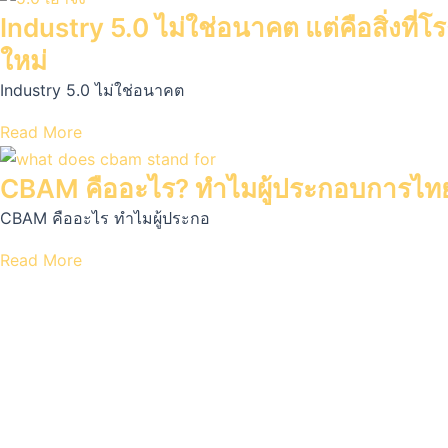
Industry 5.0 ไม่ใช่อนาคต แต่คือสิ่งที่
ใหม่
Industry 5.0 ไม่ใช่อนาคต
Read More
CBAM คืออะไร? ทำไมผู้ประกอบการไทยต
CBAM คืออะไร ทำไมผู้ประกอ
Read More