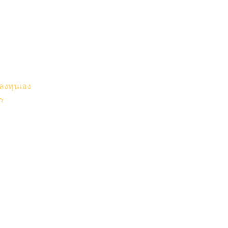
งลงทุนเอง
จร