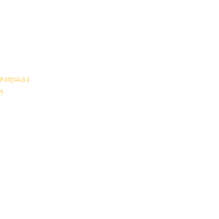
งลงทุนเอง
จร