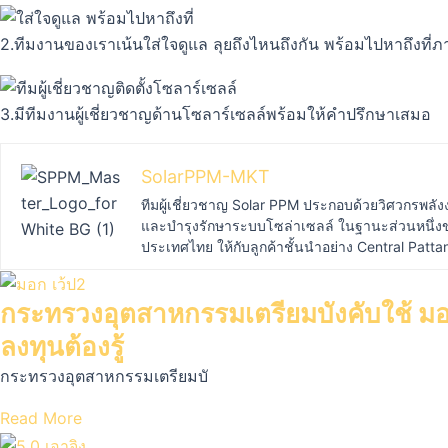
2.ทีมงานของเราเน้นใส่ใจดูแล ลุยถึงไหนถึงกัน พร้อมไปหาถึงที่
3.มีทีมงานผู้เชี่ยวชาญด้านโซลาร์เซลล์พร้อมให้คำปรึกษาเสมอ
SolarPPM-MKT
ทีมผู้เชี่ยวชาญ Solar PPM ประกอบด้วยวิศวกรพลัง
และบำรุงรักษาระบบโซล่าเซลล์ ในฐานะส่วนหนึ่งขอ
ประเทศไทย ให้กับลูกค้าชั้นนำอย่าง Central Patt
กระทรวงอุตสาหกรรมเตรียมบังคับใช้ มอ
ลงทุนต้องรู้
กระทรวงอุตสาหกรรมเตรียมบั
Read More