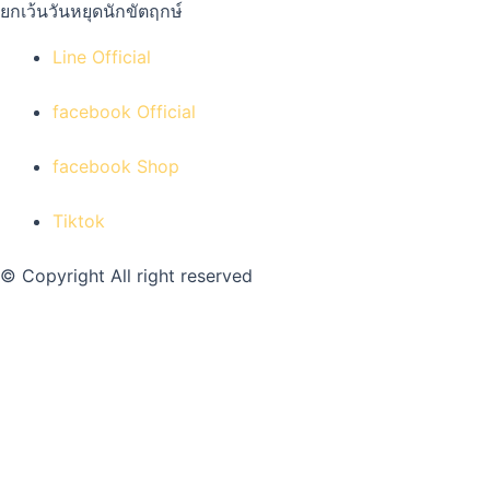
ยกเว้นวันหยุดนักขัตฤกษ์
Line Official
facebook Official
facebook Shop
Tiktok
© Copyright All right reserved
เราใช้คุกกี้เพื่อพัฒนาประสิทธิภาพ และประสบการณ์ที่ดีในการใช
ที่
Cookie settings
ยอมรับ
ตั้งค่าความเป็นส่วนตัว