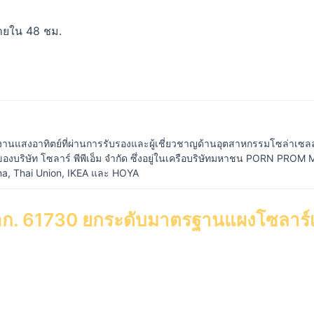
ภายใน 48 ชม.
งานแสงอาทิตย์ที่ผ่านการรับรองและผู้เชี่ยวชาญด้านอุตสาหกรรมโซล่าเซลล์
งบริษัท โซลาร์ พีพีเอ็ม จำกัด ซึ่งอยู่ในเครือบริษัทมหาชน PORN PROM 
ana, Thai Union, IKEA และ HOYA
ก. 61730 ยกระดับมาตรฐานแผงโซลาร์เซลล