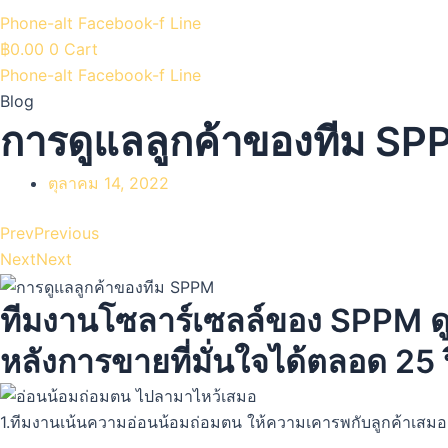
Phone-alt
Facebook-f
Line
฿
0.00
0
Cart
Phone-alt
Facebook-f
Line
Blog
การดูแลลูกค้าของทีม S
ตุลาคม 14, 2022
Prev
Previous
Next
Next
ทีมงานโซลาร์เซลล์ของ SPPM ดูแ
หลังการขายที่มั่นใจได้ตลอด 25 ปี
1.ทีมงานเน้นความอ่อนน้อมถ่อมตน ให้ความเคารพกับลูกค้าเสม