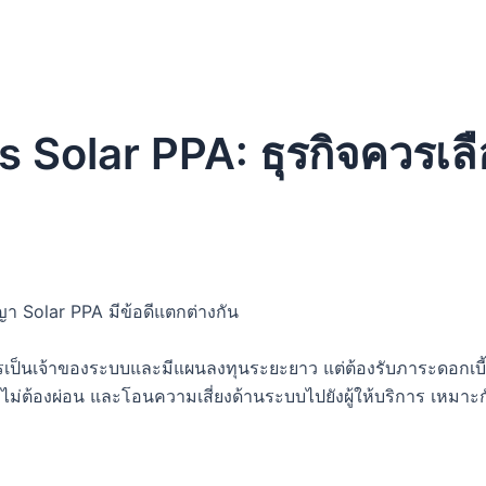
s Solar PPA: ธุรกิจควรเ
งการเป็นเจ้าของระบบและมีแผนลงทุนระยะยาว แต่ต้องรับภาระดอกเบ
น ไม่ต้องผ่อน และโอนความเสี่ยงด้านระบบไปยังผู้ให้บริการ เหม