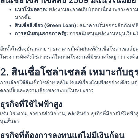
สินเชื่อโซล่าเซลล์ปี 2569 มีแนวโน้มอย่
แนวโน้มตลาด:
พลังงานสะอาดเติบโตต่อเนื่อง เพราะความ
มากขึ้น
สินเชื่อสีเขียว (Green Loan):
ธนาคารเริ่มออกผลิตภัณฑ์สิน
การสนับสนุนจากภาครัฐ:
การสนับสนุนพลังงานหมุนเวียน
อีกทั้งในปัจจุบัน หลาย ๆ ธนาคารมีผลิตภัณฑ์สินเชื่อโซล่าเซลล์
โครงการติดตั้งโซล่าเซลล์ในภาคโรงงานที่มีขนาดใหญ่กว่า จะต้อง
2. สินเชื่อโซล่าเซลล์ เหมาะกับธ
การเลือกใช้สินเชื่อโซล่าเซลล์ไม่ใช่แค่เรื่องเงินเพียงอย่างเดี
ดอกเบี้ยและความเสี่ยงของระบบในระยะยาว
ธุรกิจที่ใช้ไฟฟ้าสูง
เช่น โรงงาน, อาคารสำนักงาน, คลังสินค้า ธุรกิจที่มีการใช้ไฟฟ้
ทุนสั้นลง
ธุรกิจที่ต้องการลงทุนแต่ไม่มีเงินก้อน