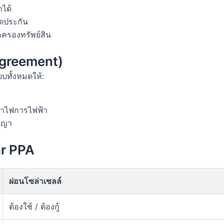
าได้
มดประกัน
อครองทรัพย์สิน
Agreement)
บบทั้งหมดให้:
ค่าไฟการไฟฟ้า
ัญญา
ar PPA
ผ่อนโซล่าเซลล์
ต้องใช้ / ต้องกู้