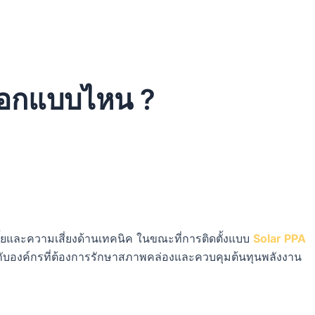
ลือกแบบไหน ?
ี้ยและความเสี่ยงด้านเทคนิค ในขณะที่การติดตั้งแบบ
Solar PPA
าะกับองค์กรที่ต้องการรักษาสภาพคล่องและควบคุมต้นทุนพลังงาน