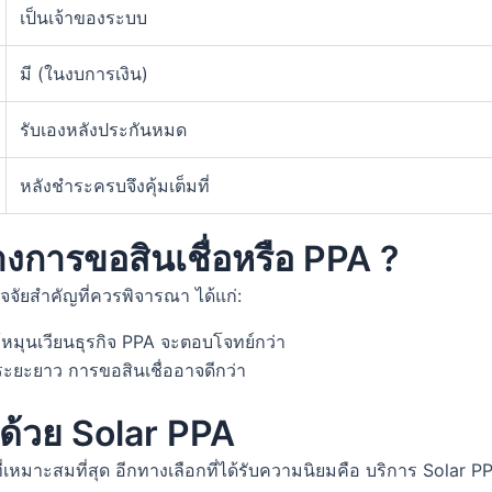
เป็นเจ้าของระบบ
มี (ในงบการเงิน)
รับเองหลังประกันหมด
หลังชำระครบจึงคุ้มเต็มที่
างการขอสินเชื่อหรือ PPA ?
จจัยสำคัญที่ควรพิจารณา ได้แก่:
มุนเวียนธุรกิจ PPA จะตอบโจทย์กว่า
ะยะยาว การขอสินเชื่ออาจดีกว่า
ด้วย Solar PPA
เหมาะสมที่สุด อีกทางเลือกที่ได้รับความนิยมคือ บริการ Solar 