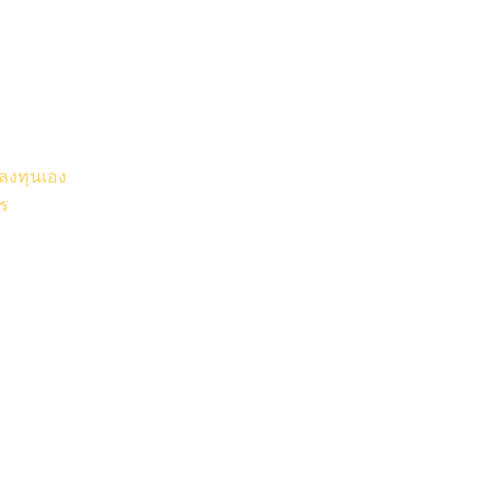
งลงทุนเอง
จร