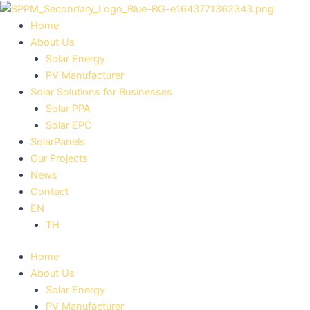
Skip
to
Home
content
About Us
Solar Energy
PV Manufacturer
Solar Solutions for Businesses
Solar PPA
Solar EPC
SolarPanels
Our Projects
News
Contact
EN
TH
Home
About Us
Solar Energy
PV Manufacturer