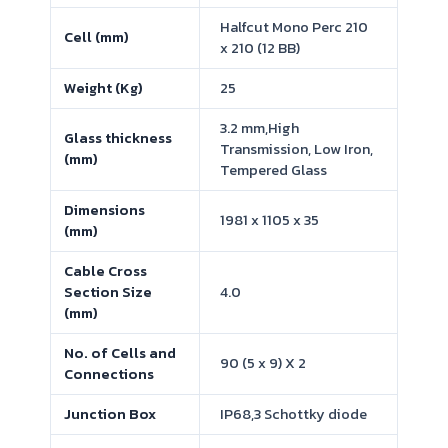
Halfcut Mono Perc 210
Cell (mm)
x 210 (12 BB)
Weight (Kg)
25
3.2 mm,High
Glass thickness
Transmission, Low Iron,
(mm)
Tempered Glass
Dimensions
1981 x 1105 x 35
(mm)
Cable Cross
Section Size
4.0
(mm)
No. of Cells and
90 (5 x 9) X 2
Connections
Junction Box
IP68,3 Schottky diode