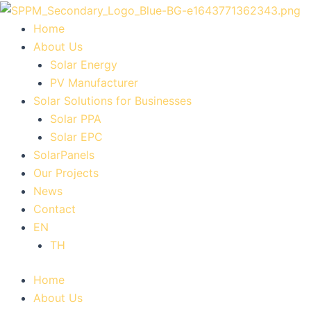
Skip
to
Home
content
About Us
Solar Energy
PV Manufacturer
Solar Solutions for Businesses
Solar PPA
Solar EPC
SolarPanels
Our Projects
News
Contact
EN
TH
Home
About Us