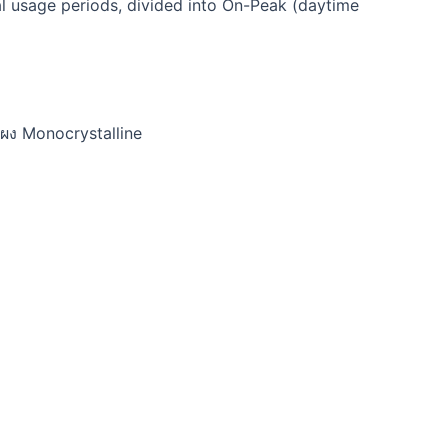
al usage periods, divided into On-Peak (daytime
แผง Monocrystalline