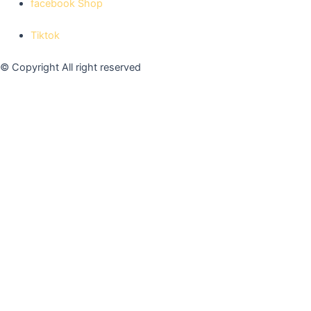
facebook Shop
Tiktok
© Copyright All right reserved
Allow
Privacy Preferences
Allow All
Manage Consent Preferences
Always Active
Save