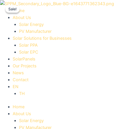
Skip
Original
Current
Sale!
Sale!
to
price
price
Home
content
was:
is:
About Us
฿129,000.00.
฿122,500.00.
Solar Energy
PV Manufacturer
Solar Solutions for Businesses
Solar PPA
Solar EPC
SolarPanels
Our Projects
News
Contact
EN
TH
Home
About Us
Solar Energy
PV Manufacturer